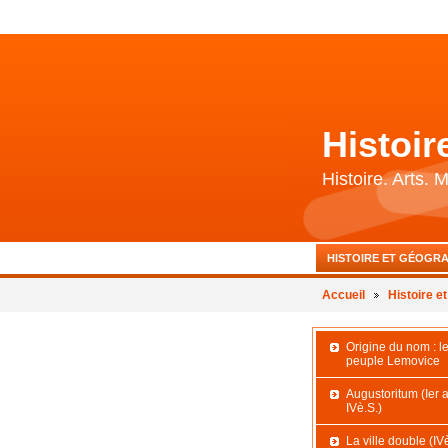
Histoi
Histoire. Arts.
HISTOIRE ET GÉOGRA
BIBLIOGRAPHIE ET 
Accueil
Histoire e
Origine du nom : l
peuple Lemovice
Augustoritum (Ier 
IVè.S.)
La ville double (IV