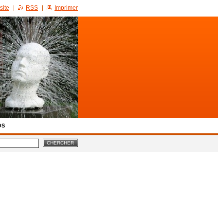
site
RSS
Imprimer
OS