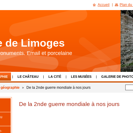
Accueil
Plan du 
re de Limoges
 Monuments. Email et porcelaine
PHIE
LE CHÂTEAU
LA CITÉ
LES MUSÉES
GALERIE DE PHOT
LIENS
CALENDRIER D'ÉVÈNEMENTS
NOUS CONTACTER
t géographie
De la 2nde guerre mondiale à nos jours
De la 2nde guerre mondiale à nos jours
e
au
è-