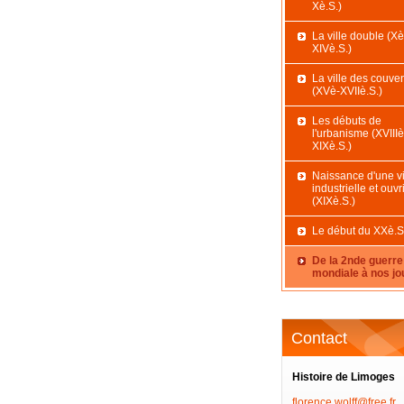
Xè.S.)
La ville double (X
XIVè.S.)
La ville des couve
(XVè-XVIIè.S.)
Les débuts de
l'urbanisme (XVIIIè
XIXè.S.)
Naissance d'une vi
industrielle et ouvr
(XIXè.S.)
Le début du XXè.S
De la 2nde guerre
mondiale à nos jo
Contact
Histoire de Limoges
florence
.wolff@f
ree.fr