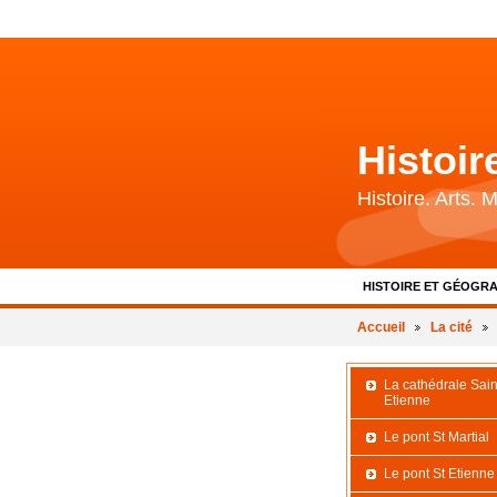
Histoi
Histoire. Arts.
HISTOIRE ET GÉOGRA
BIBLIOGRAPHIE ET 
Accueil
La cité
La cathédrale Sain
Etienne
Le pont St Martial
Le pont St Etienne