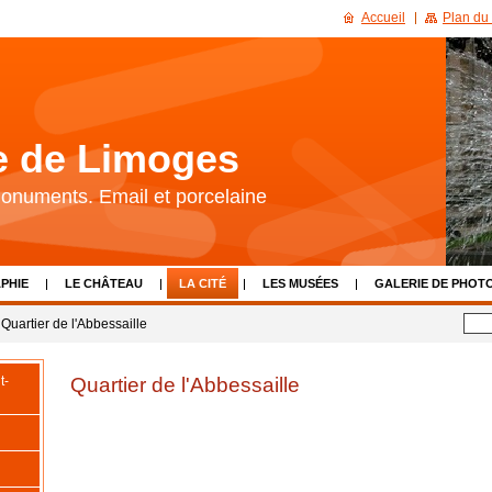
Accueil
Plan du 
re de Limoges
 Monuments. Email et porcelaine
PHIE
LE CHÂTEAU
LA CITÉ
LES MUSÉES
GALERIE DE PHOT
LIENS
CALENDRIER D'ÉVÈNEMENTS
NOUS CONTACTER
Quartier de l'Abbessaille
Quartier de l'Abbessaille
t-