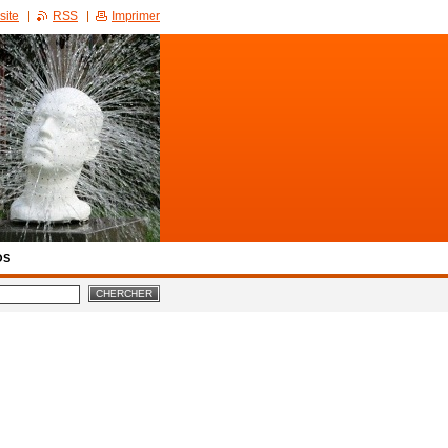
site
RSS
Imprimer
OS