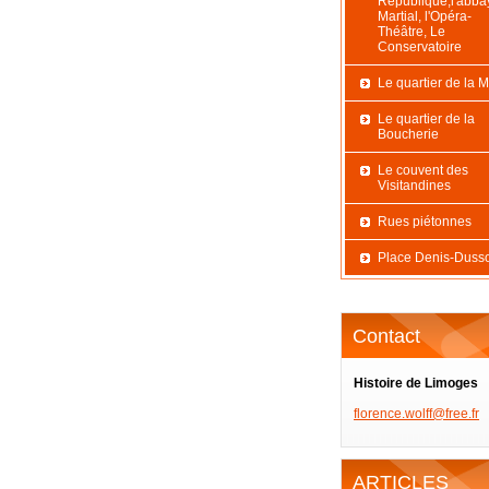
République,l'abba
Martial, l'Opéra-
Théâtre, Le
Conservatoire
Le quartier de la M
Le quartier de la
Boucherie
Le couvent des
Visitandines
Rues piétonnes
Place Denis-Duss
Contact
Histoire de Limoges
florence
.wolff@f
ree.fr
ARTICLES