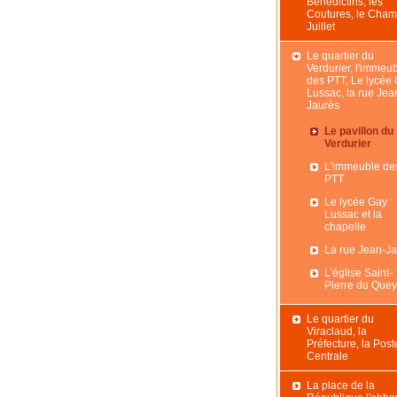
Bénédictins, les
Coutures, le Cham
Juillet
Le quartier du
Verdurier, l'immeu
des PTT, Le lycée
Lussac, la rue Jea
Jaurès
Le pavillon du
Verdurier
L'immeuble de
PTT
Le lycée Gay
Lussac et la
chapelle
La rue Jean-J
L'église Saint-
Pierre du Quey
Le quartier du
Viraclaud, la
Préfecture, la Post
Centrale
La place de la