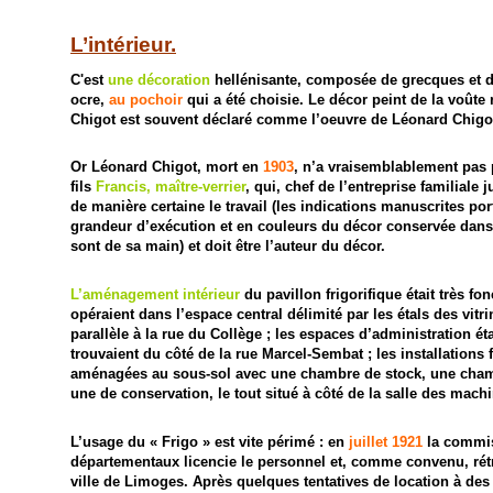
L’intérieur.
C'est
une décoration
hellénisante, composée de grecques et d
ocre,
au pochoir
qui a été choisie. Le décor peint de la voûte r
Chigot est souvent déclaré comme l’oeuvre de Léonard Chigo
Or Léonard Chigot, mort en
1903
, n’a vraisemblablement pas p
fils
Francis, maître-verrier
, qui, chef de l’entreprise familiale
de manière certaine le travail (les indications manuscrites po
grandeur d’exécution et en couleurs du décor conservée dans 
sont de sa main) et doit être l’auteur du décor.
L’aménagement intérieur
du pavillon frigorifique était très fo
opéraient dans l’espace central délimité par les étals des vit
parallèle à la rue du Collège ; les espaces d’administration ét
trouvaient du côté de la rue Marcel-Sembat ; les installations f
aménagées au sous-sol avec une chambre de stock, une cham
une de conservation, le tout situé à côté de la salle des mach
L’usage du « Frigo » est vite périmé : en
juillet 1921
la commis
départementaux licencie le personnel et, comme convenu, rétr
ville de Limoges. Après quelques tentatives de location à de