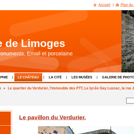
Accueil
Plan du 
re de Limoges
 Monuments. Email et porcelaine
PHIE
LE CHÂTEAU
LA CITÉ
LES MUSÉES
GALERIE DE PHOT
LIENS
CALENDRIER D'ÉVÈNEMENTS
NOUS CONTACTER
u
Le quartier du Verdurier, l'immeuble des PTT, Le lycée Gay Lussac, la rue
Le pavillon du Verdurier.