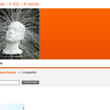
site
RSS
Imprimer
OS
 Jean-Jaurès
Le pavillon