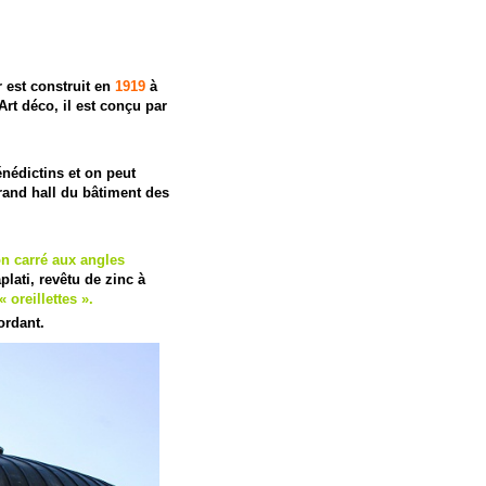
r est construit en
1919
à
Art déco, il est conçu par
énédictins et on peut
rand hall du bâtiment des
on carré aux angles
aplati, revêtu de zinc à
 oreillettes ».
ordant.