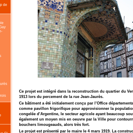
p de
ble
 Gay
n-
s
aurès
Ce projet est intégré dans la reconstruction du quartier du Ver
rois
1913 lors du percement de la rue Jean-Jaurès.
Ce bâtiment a été initialement conçu par l’Office départementa
comme pavillon frigorifique pour approvisionner la populati
congelée d’Argentine, le secteur agricole ayant beaucoup souf
e
également un moyen mis en oeuvre par la Ville pour contourn
bouchers limougeauds, alors très fort.
Le projet est présenté par le maire le 4 mars 1919. La constru