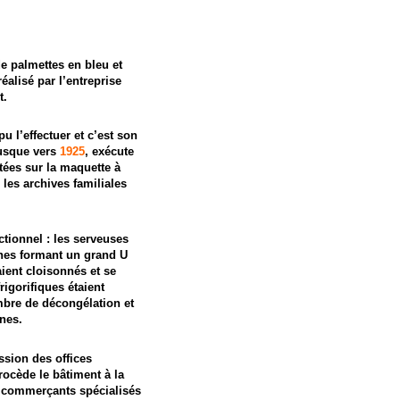
e palmettes en bleu et
éalisé par l’entreprise
t.
u l’effectuer et c’est son
 jusque vers
1925
, exécute
rtées sur la maquette à
les archives familiales
nctionnel : les serveuses
rines formant un grand U
aient cloisonnés et se
rigorifiques étaient
bre de décongélation et
ines.
sion des offices
ocède le bâtiment à la
s commerçants spécialisés