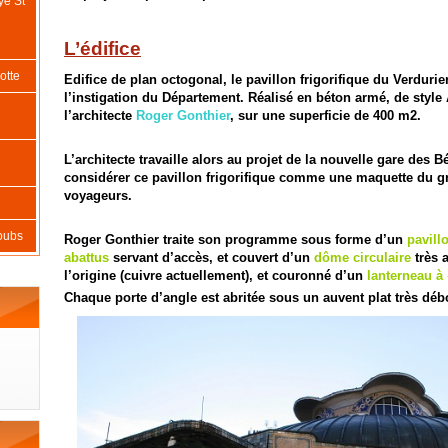
ye St
L’édifice
otte
Edifice de plan octogonal, le pavillon frigorifique du Verdurie
l’instigation du Département. Réalisé en béton armé, de style 
l’architecte
Roger Gonthier
, sur une superficie de 400 m2.
L’architecte travaille alors au projet de la nouvelle gare des B
considérer ce pavillon frigorifique comme une maquette du g
voyageurs.
oubs
Roger Gonthier traite son programme sous forme d’un
pavill
abattus
servant d’accès, et couvert d’un
dôme circulaire
très 
l’origine (cuivre actuellement), et couronné d’un
lanterneau à «
Chaque porte d’angle est abritée sous un auvent plat très déb