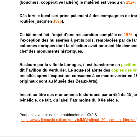
(bouchers, coopérative laitière) le matériel est vendu en
1924
.
Dès lors le local sert principalement à des compagnies de tran
routière jusqu’en
1976
).
Ce bâtiment fait l’objet d’une restauration complète en
1978
, 
l’exception des huisseries à petits bois, remplacées par de lar
colonnes doriques dont la réfection avait pourtant été demand
chef des monuments historiques.
Restauré par la ville de Limoges, il est transformé en
pavillon
dit Pavillon du Verdurier. Le sous-sol abrite des
copies des vi
installés après l’exposition consacrée à ce maître-verrier en 19
originaux sont au Musée des Beaux-Arts).
Inscrit au titre des monuments historiques par arrêté du 15 jan
bénéficie, de fait, du label Patrimoine du XXe siècle.
Pour en savoir plus sur le patrimoine du XXè.S.
:
https://www.limousin.culture.gouv.fr/IMG/pdf/pat_20_pavillon_frigo.pdf