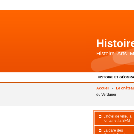
Histoi
Histoire. Arts.
HISTOIRE ET GÉOGRA
BIBLIOGRAPHIE ET 
Accueil
Le châtea
du Verdurier
L'hôtel de ville, la
fontaine, la BFM
La gare des