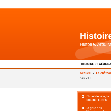
Histoi
Histoire. Arts.
HISTOIRE ET GÉOGRA
BIBLIOGRAPHIE ET 
Accueil
Le châtea
des PTT
L'hôtel de ville, la
fontaine, la BFM
La gare des