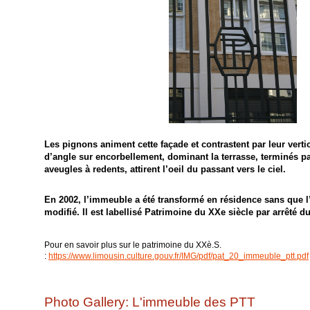
Les pignons animent cette façade et contrastent par leur vertic
d’angle sur encorbellement, dominant la terrasse, terminés p
aveugles à redents, attirent l’oeil du passant vers le ciel.
En 2002, l’immeuble a été transformé en résidence sans que l’a
modifié. Il est labellisé Patrimoine du XXe siècle par arrêté d
Pour en savoir plus sur le patrimoine du XXè.S.
:
https://www.limousin.culture.gouv.fr/IMG/pdf/pat_20_immeuble_ptt.pdf
Photo Gallery: L'immeuble des PTT