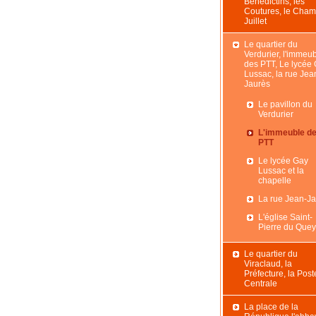
Bénédictins, les
Coutures, le Cham
Juillet
Le quartier du
Verdurier, l'immeu
des PTT, Le lycée
Lussac, la rue Jea
Jaurès
Le pavillon du
Verdurier
L'immeuble d
PTT
Le lycée Gay
Lussac et la
chapelle
La rue Jean-J
L'église Saint-
Pierre du Quey
Le quartier du
Viraclaud, la
Préfecture, la Post
Centrale
La place de la