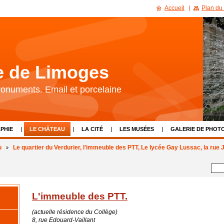
Accueil
Plan du 
re de Limoges
 Monuments. Email et porcelaine
PHIE
LE CHÂTEAU
LA CITÉ
LES MUSÉES
GALERIE DE PHOT
LIENS
CALENDRIER D'ÉVÈNEMENTS
NOUS CONTACTER
u
Le quartier du Verdurier, l'immeuble des PTT, Le lycée Gay Lussac, la rue
L'immeuble des PTT.
(actuelle résidence du Collège)
8, rue Edouard-Vaillant