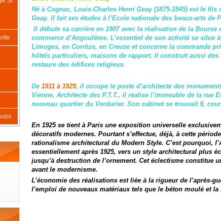
ye St
Né à Cognac, Louis-Charles Henri Geay (1875-1945) est le fils d
Geay. Il fait ses études à l’Ecole nationale des beaux-arts de P
Il débute sa carrière en 1907 avec la réalisation de la Bourse
commerce d’Angoulême. L’essentiel de son activité se situe 
otte
Limoges, en Corrèze, en Creuse et concerne la commande privé
hôtels particuliers, maisons de rapport. Il construit aussi des
restaure des édifices religieux.
De
1911 à 1929
, il occupe le poste d’architecte des monuments
Vienne. Architecte des P.T.T., il réalise l’immeuble de la rue 
nouveau quartier du Verdurier. Son cabinet se trouvait 9, co
oubs
En 1925 se tient à Paris une exposition universelle exclusive
décoratifs modernes. Pourtant s’effectue, déjà, à cette période
rationalisme architectural du Modern Style. C’est pourquoi, l’
essentiellement après 1925, vers un style architectural plus éc
jusqu’à destruction de l’ornement. Cet éclectisme constitue u
avant le modernisme.
L’économie des réalisations est liée à la rigueur de l’après-g
l’emploi de nouveaux matériaux tels que le béton moulé et la 