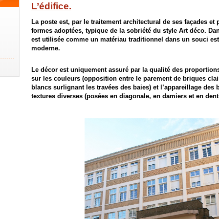
L’édifice.
La poste est, par le traitement architectural de ses façades et
formes adoptées, typique de la sobriété du style Art déco. Dan
est utilisée comme un matériau traditionnel dans un souci es
moderne.
Le décor est uniquement assuré par la qualité des proportions 
sur les couleurs (opposition entre le parement de briques cla
blancs surlignant les travées des baies) et l’appareillage des 
textures diverses (posées en diagonale, en damiers et en dent