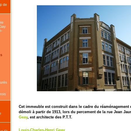
p de
ble
 Gay
n-
es
aurès
rois
Cet immeuble est construit dans le cadre du réaménagement d
démoli à partir de 1913, lors du percement de la rue Jean Jau
e
Geay
, est architecte des P.T.T.
Louis-Charles-Henri Geay