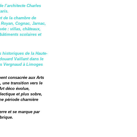
e l’architecte Charles
aris.
 et de la chambre de
à Royan, Cognac, Jarnac,
e : villas, châteaux,
 bâtiments scolaires et
 historiques de la Haute-
Edouard Vaillant dans le
urs Vergnaud à Limoges
ment consacrée aux Arts
, une transition vers le
Art déco évolue,
lectique et plus sobre,
ne période charnière
uerre et se marque par
brique.