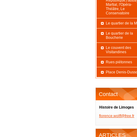
République,l'abba
Martial, l'Opéra-
Théâtre, Le
Conservatoire
Le quartier de la M
Le quartier de la
Boucherie
Le couvent des
Visitandines
Rues piétonnes
Place Denis-Duss
Contact
Histoire de Limoges
florence
.wolff@f
ree.fr
ARTICLES