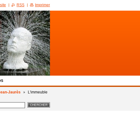
site
RSS
Imprimer
OS
 Jean-Jaurès
L'immeuble