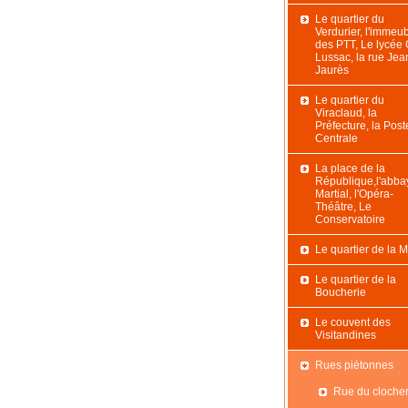
Le quartier du
Verdurier, l'immeu
des PTT, Le lycée
Lussac, la rue Jea
Jaurès
Le quartier du
Viraclaud, la
Préfecture, la Post
Centrale
La place de la
République,l'abba
Martial, l'Opéra-
Théâtre, Le
Conservatoire
Le quartier de la M
Le quartier de la
Boucherie
Le couvent des
Visitandines
Rues piétonnes
Rue du cloche