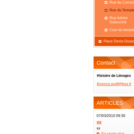
Rue du Consul
Rue du Templ
Rue Adrien
Dubouché
Cour du templ
Place Denis-Duss
Contact
Histoire de Limoges
florence
.wolff@f
ree.fr
ARTICLES
07/03/2010 09:30
xx
xx
En savoir plus