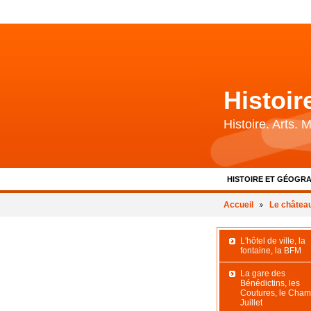
Histoi
Histoire. Arts.
HISTOIRE ET GÉOGRA
BIBLIOGRAPHIE ET 
Accueil
Le châtea
L'hôtel de ville, la
fontaine, la BFM
La gare des
Bénédictins, les
Coutures, le Cham
Juillet