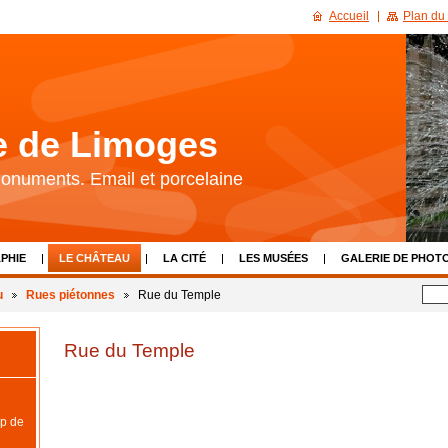
Accueil
Plan du 
re de Limoges
 Monuments. Email et porcelaine
PHIE
LE CHÂTEAU
LA CITÉ
LES MUSÉES
GALERIE DE PHOT
LIENS
CALENDRIER D'ÉVÈNEMENTS
NOUS CONTACTER
u
Rues piétonnes
Rue du Temple
Rue du Temple
p de