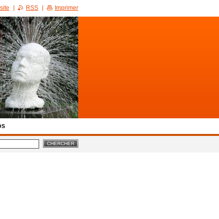
site
RSS
Imprimer
OS