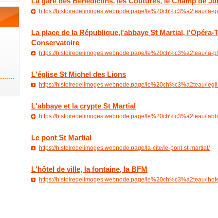
La gare des Bénédictins, les Coutures, le Champ de Jui
https://histoiredelimoges.webnode.page/le%20ch%c3%a2teau/la-ga
La place de la République,l'abbaye St Martial, l'Opéra-
Conservatoire
https://histoiredelimoges.webnode.page/le%20ch%c3%a2teau/la-pl
L'église St Michel des Lions
https://histoiredelimoges.webnode.page/le%20ch%c3%a2teau/leglis
L'abbaye et la crypte St Martial
https://histoiredelimoges.webnode.page/le%20ch%c3%a2teau/labba
Le pont St Martial
https://histoiredelimoges.webnode.page/la-cite/le-pont-st-martial/
L'hôtel de ville, la fontaine, la BFM
https://histoiredelimoges.webnode.page/le%20ch%c3%a2teau/lhotel