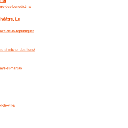
llet
re-des-benedictins/
Théâtre, Le
ace-de-la-republique/
e-st-michel-des-lions/
ye-st-martial/
-de-ville/