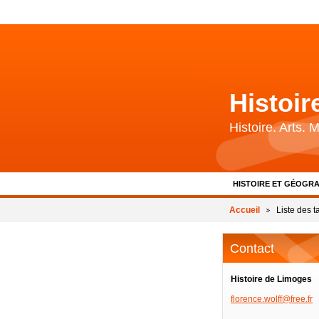
Histoi
Histoire. Arts.
HISTOIRE ET GÉOGRA
BIBLIOGRAPHIE ET 
Accueil
Liste des t
Contact
Histoire de Limoges
florence
.wolff@f
ree.fr