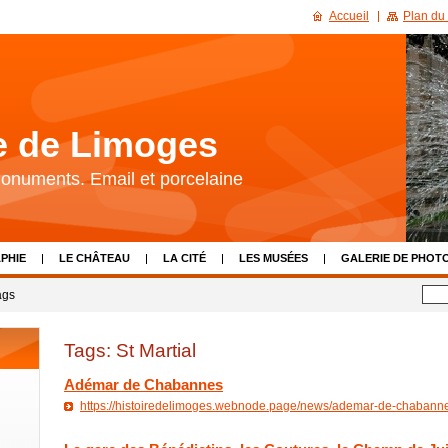
Accueil
Plan du 
re de Limoges
 Monuments. Email et porcelaine
PHIE
LE CHÂTEAU
LA CITÉ
LES MUSÉES
GALERIE DE PHOT
LIENS
CALENDRIER D'ÉVÈNEMENTS
NOUS CONTACTER
ags
Tags: St Martial
Adémar de Chabannes
https://histoiredelimoges.webnode.page/news/ademar-de-chabann