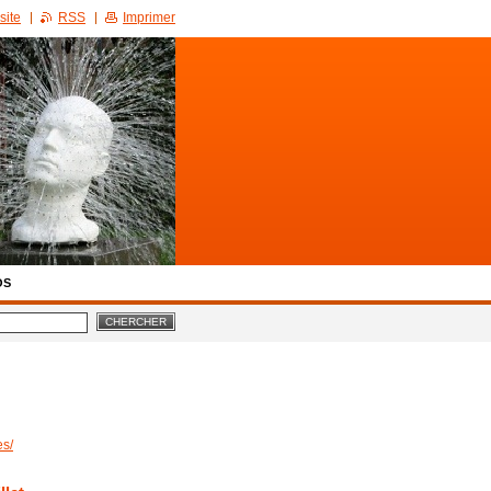
site
RSS
Imprimer
OS
es/