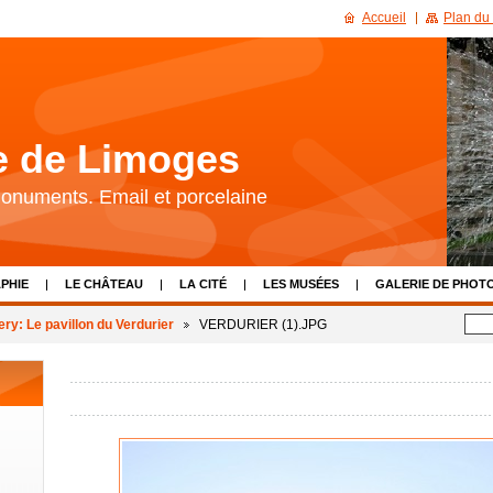
Accueil
Plan du 
re de Limoges
 Monuments. Email et porcelaine
PHIE
LE CHÂTEAU
LA CITÉ
LES MUSÉES
GALERIE DE PHOT
LIENS
CALENDRIER D'ÉVÈNEMENTS
NOUS CONTACTER
ery: Le pavillon du Verdurier
VERDURIER (1).JPG