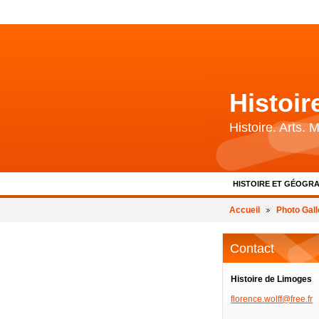
Histoi
Histoire. Arts.
HISTOIRE ET GÉOGRA
BIBLIOGRAPHIE ET 
Accueil
Photo Gall
Contact
Histoire de Limoges
florence
.wolff@f
ree.fr