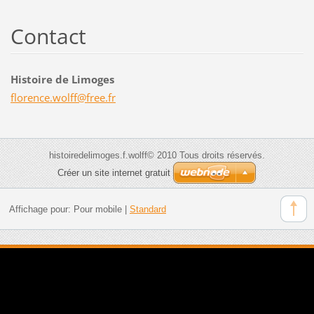
Contact
Histoire de Limoges
florence
.wolff@f
ree.fr
histoiredelimoges.f.wolff© 2010 Tous droits réservés.
Créer un site internet gratuit
Affichage pour:
Pour mobile
|
Standard